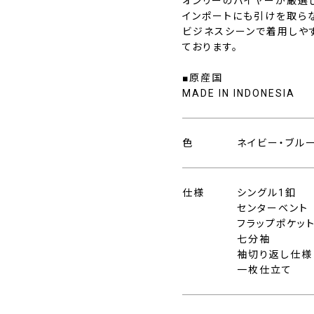
オンリーのバイヤーが厳選
インポートにも引けを取ら
ビジネスシーンで着用しや
ております。
■原産国
MADE IN INDONESIA
色
ネイビー・ブル
仕様
シングル1釦
センターベント
フラップポケッ
七分袖
袖切り返し仕様
一枚仕立て