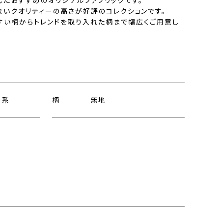
したおすすめのオリジナルファブリックです。
ないクオリティーの高さが好評のコレクションです。
すい柄からトレンドを取り入れた柄まで幅広くご用意し
ー系
柄
無地
ト