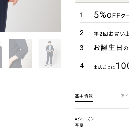
5%
1
OFF
ク
2
年2回お買い
3
お誕生日
の
1
4
来店ごとに
基本情報
ア
■シーズン
春夏