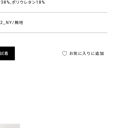
ン38%,ポリウレタン18%
402_NY/無地
舗試着
お気に入りに追加