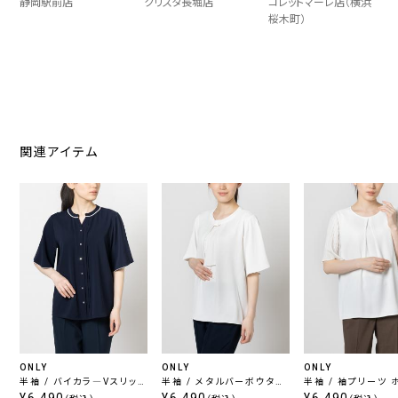
静岡駅前店
クリスタ長堀店
コレットマーレ店（横浜
桜木町）
関連アイテム
ONLY
ONLY
ONLY
半袖 / バイカラ―Vスリット
半袖 / メタルバーボウタイ
半袖 / 袖プリーツ 
ネイビーブラウス
ホワイトブラウス
ブラウス