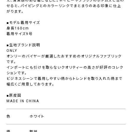
え、清潔感のある着こなしに。ネイビーやブラックのボトムスと合わ
せると、パイピングとのカラーリンクでまとまりのある印象に仕上
がります。
■モデル着用サイズ
身長160cm
着用サイズ9号
■生地ブランド説明
ONLY
オンリーのバイヤーが厳選したおすすめのオリジナルファブリック
です。
インポートにも引けを取らないクオリティーの高さが好評のコレク
ションです。
ビジネスシーンで着用しやすい柄からトレンドを取り入れた柄まで
幅広くご用意しております。
■原産国
MADE IN CHINA
色
ホワイト
柄
無地