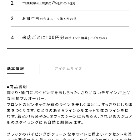
2
7%
年2回お買い上げ総額の
をポイント還元
3
お誕生日
の方はスーツ購入がお得
4
来店ごとに
100円分
のポイント加算(アプリのみ)
基本情報
アイテムサイズ
■商品説明
襟ぐり・袖口にパイピングをあしらった、さりげないデザインが上品
な半袖プルオーバー。
フロントのピンタックが縦のラインを美しく演出し、すっきりとした印
象をつくります。ゆとりのあるAラインシルエットで体のラインを拾
わず、着心地も軽やか。オフィスシーンはもちろん、きれいめカジュア
ルのスタイリングにも自然と馴染みます。
ブラックのパイピングがクリーンなホワイトに程よいアクセントを添