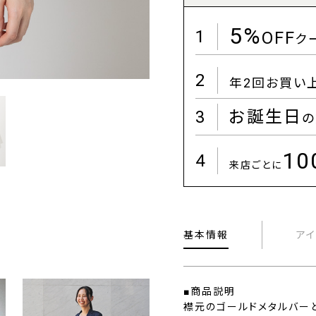
5%
1
OFF
ク
2
年2回お買い
3
お誕生日
の
1
4
来店ごとに
基本情報
ア
■商品説明
襟元のゴールドメタルバー