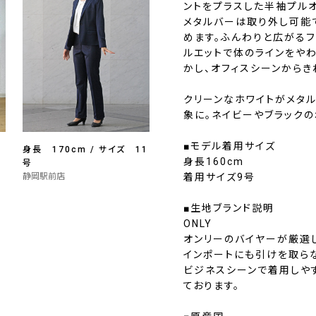
ントをプラスした半袖プル
メタルバーは取り外し可能
めます。ふんわりと広がる
ルエットで体のラインをや
かし、オフィスシーンからき
クリーンなホワイトがメタ
象に。ネイビーやブラックの
■モデル着用サイズ
身長 170cm / サイズ 11
身長160cm
号
静岡駅前店
着用サイズ9号
■生地ブランド説明
ONLY
オンリーのバイヤーが厳選
インポートにも引けを取ら
ビジネスシーンで着用しや
ております。