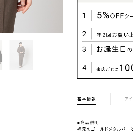
5%
1
OFF
ク
2
年2回お買い
3
お誕生日
の
1
4
来店ごとに
基本情報
ア
■商品説明
襟元のゴールドメタルバー