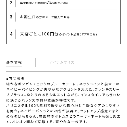
2
7%
年2回お買い上げ総額の
をポイント還元
3
お誕生日
の方はスーツ購入がお得
4
来店ごとに
100円分
のポイント加算(アプリのみ)
基本情報
アイテムサイズ
■商品説明
細かなギンガムチェックのブルーカラーに、ネックラインと前立ての
ネイビーパイピングが爽やかなアクセントを添えた、フレンチスリー
ブブラウス。ゆとりのあるシルエットながら、インスタイルでもきれい
に決まるバランスの良い丈感が特徴です。
ポリエステル100%素材で軽やかな着心地と手軽なケアのしやすさ
を両立。ネイビーパンツとの相性が抜群で、セットアップ感覚でまと
めるのはもちろん、異素材のボトムスとのコーディネートも楽しめま
す。オンオフ問わず活躍する、爽やかな一枚です。