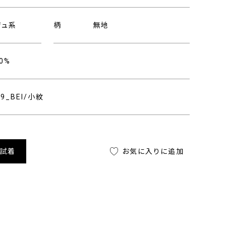
ジュ系
柄
無地
0%
49_BEI/小紋
舗試着
お気に入りに追加