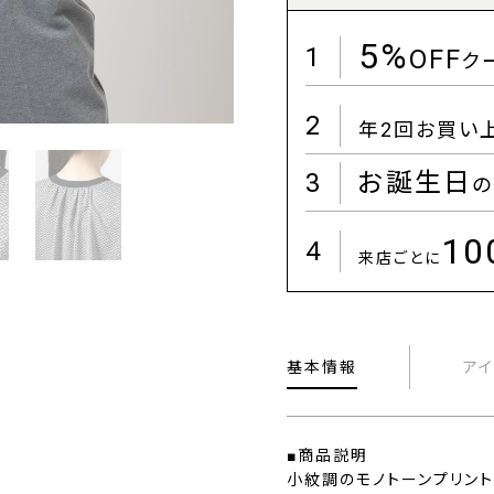
5%
1
OFF
ク
2
年2回お買い
3
お誕生日
の
1
4
来店ごとに
基本情報
ア
■商品説明
小紋調のモノトーンプリント