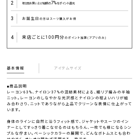
2
7%
年2回お買い上げ総額の
をポイント還元
3
お誕生日
の方はスーツ購入がお得
4
来店ごとに
100円分
のポイント加算(アプリのみ)
基本情報
アイテムサイズ
■商品説明
レーヨン63%、ナイロン37%の混紡素材による、細リブ編みの半袖
ニット。レーヨンのしなやかな光沢感とナイロンの程よいハリが組
み合わさり、ニットでありながら上品でクリーンな表情に仕上がって
います。
身体のラインに自然と沿うフィット感で、ジャケットやスーツのイン
ナーとしてすっきり着こなせるのはもちろん、一枚でも様になるシン
プルな佇まい。ベーシックカラーの展開で、どんなボトムスとも合わ