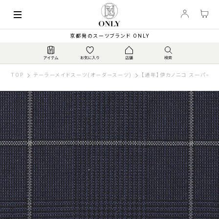
京都発のスーツブランド ONLY
TOP
テーラーメイドスーツ(オーダースーツ)
【通年】伊カノニコ スーパー12