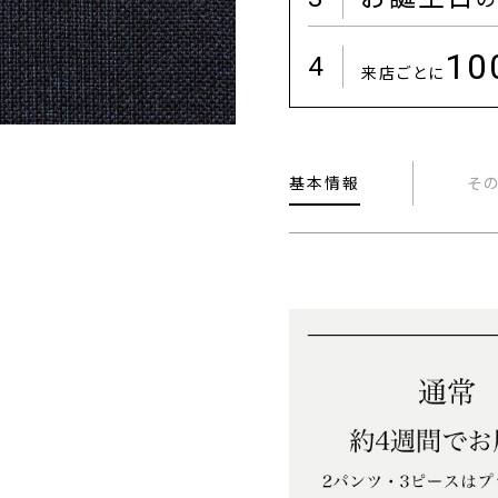
1
4
来店ごとに
基本情報
そ