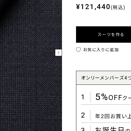
¥121,440
(税込)
スーツを作る
お気に入りに追加
オンリーメンバーズ4
5%
1
OFF
ク
2
年2回お買い
3
お誕生日
の