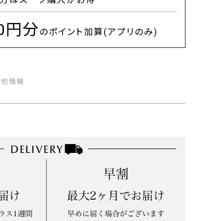
00円分
のポイント加算(アプリのみ)
の他情報