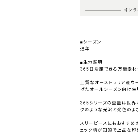
■シーズン
通年
■生地説明
365日活躍できる万能素
上質なオーストラリア産ウー
げたオールシーズン向け生地
365シリーズの重量は世
クのような光沢と発色のよ
スリーピースにもおすすめ
ェック柄が知的で上品な印