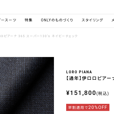
会社情報
採用情報
ご利用ガイ
ダースーツ
特集
ONLYのものづくり
スタイリング
ロピアーナ 365 スーパー130’s ネイビーチェック
LORO PIANA
【通年】伊ロロピアーナ 
¥151,800
(税込)
20%OFF
早割適用で