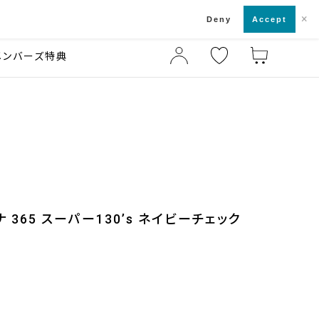
×
店舗一覧・来店予約
ド
Deny
Accept
メンバーズ特典
365 スーパー130’s ネイビーチェック