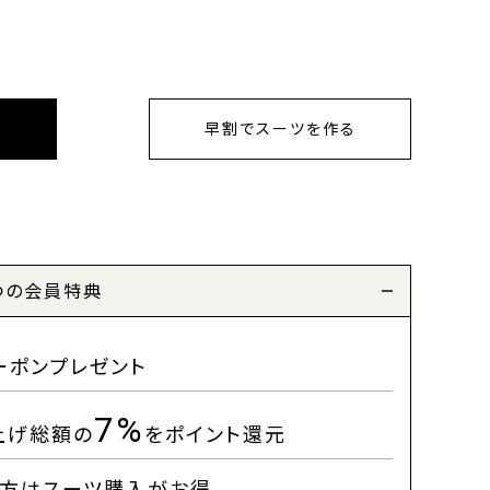
早割でスーツを作る
つの会員特典
ーポンプレゼント
7%
上げ総額の
をポイント還元
方はスーツ購入がお得