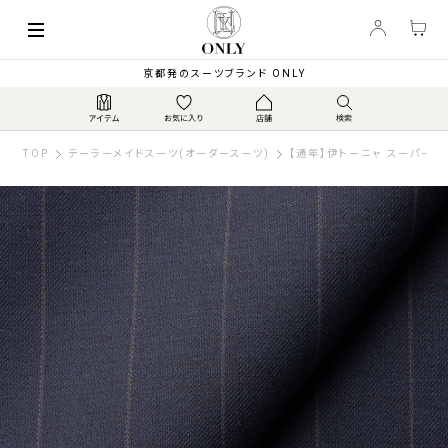
京都発のスーツブランド ONLY
TOP
テーラーメイドスーツ(オーダースーツ)
【通年】伊トーニャ スーパー12