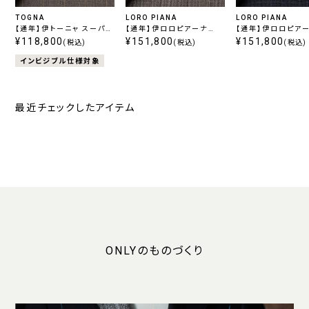
TOGNA
LORO PIANA
LORO PIANA
【通年】伊トーニャ スーパー
【通年】伊ロロピアーナ
【通年】伊ロロピア
120's エストラート ストレ
¥118,800
365 スーパー130's ベー
¥151,800
365 スーパー130'
¥151,800
(税込)
(税込)
(税込)
ッチ ストライプ ベージュ
ジュチェック
ビーチェック
インビジブル仕様対象
最近チェックしたアイテム
ONLYのものづくり