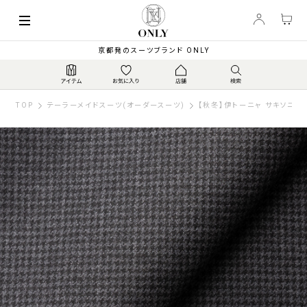
京都発のスーツブランド ONLY
TOP
テーラーメイドスーツ(オーダースーツ)
【秋冬】伊トーニャ サキソニー