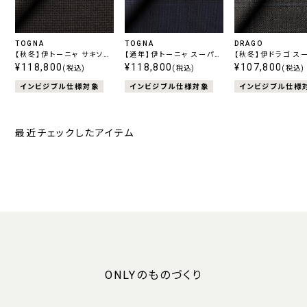
TOGNA
TOGNA
DRAGO
【秋冬】伊トーニャ サキソニ
【通年】伊トーニャ スーパー
【秋冬】伊ドラゴ ス
ー エストラート ストレッチ
¥118,800
120's エストラート ストレ
¥118,800
130's スイング グ
¥107,800
(税込)
(税込)
(税込)
チェック ブラウン
ッチ チェック ネイビー
ェック
インビジブル仕様対象
インビジブル仕様対象
インビジブル仕様
最近チェックしたアイテム
ONLYのものづくり