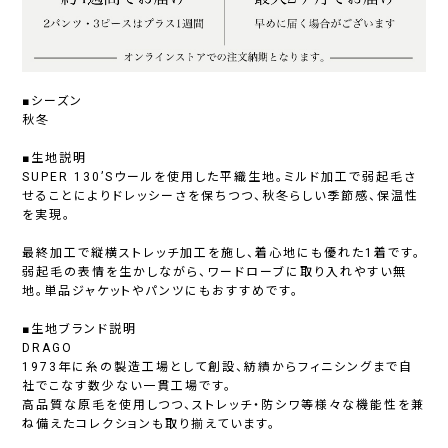
■シーズン
秋冬
■生地説明
SUPER 130’Sウールを使用した平織生地。ミルド加工で弱起毛さ
せることによりドレッシーさを保ちつつ、秋冬らしい季節感、保温性
を実現。
最終加工で縦横ストレッチ加工を施し、着心地にも優れた1着です。
弱起毛の表情を生かしながら、ワードローブに取り入れやすい無
地。単品ジャケットやパンツにもおすすめです。
■生地ブランド説明
DRAGO
1973年に糸の製造工場として創設、紡績からフィニシングまで自
社でこなす数少ない一貫工場です。
高品質な原毛を使用しつつ、ストレッチ・防シワ等様々な機能性を兼
ね備えたコレクションも取り揃えています。