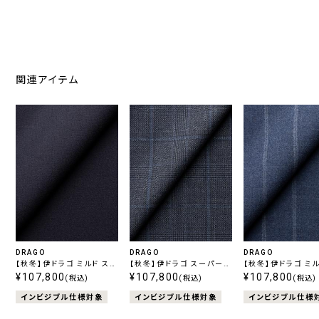
関連アイテム
DRAGO
DRAGO
DRAGO
【秋冬】伊ドラゴ ミルド スイ
【秋冬】伊ドラゴ スーパー
【秋冬】伊ドラゴ ミル
ング ネイビー
¥107,800
130's スイング ネイビー
¥107,800
ング ブルー ストラ
¥107,800
(税込)
(税込)
(税込)
チェック
インビジブル仕様対象
インビジブル仕様対象
インビジブル仕様