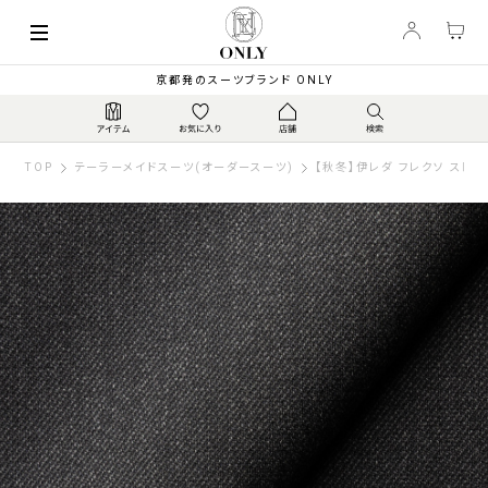
京都発のスーツブランド ONLY
TOP
テーラーメイドスーツ(オーダースーツ)
【秋冬】伊レダ フレクソ ストレ