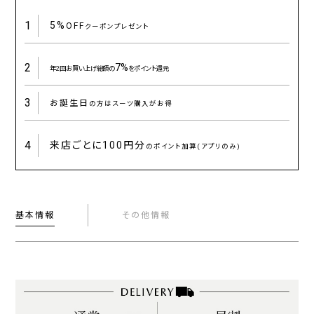
1
5%
OFF
クーポンプレゼント
2
7%
年2回お買い上げ総額の
をポイント還元
3
お誕生日
の方はスーツ購入がお得
4
来店ごとに
100円分
のポイント加算(アプリのみ)
基本情報
その他情報