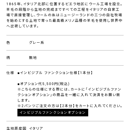
1865年、イタリア北部に位置するビエラ地区にウール工場を設立。
羊毛の段階から生地の完成まですべての工程をイタリアの自家工
場で直接管理し、ウールの糸はニュージーランドの三つの自社牧場
を始めとする土地で育った最高級メリノ品種の羊毛を使用し世界中
へ出荷しています。
色
グレー系
柄
無地
仕様
■インビジブル ファンクション仕様【1本分】
■オプション代5,500円(税込)
※こちらの仕様にする際には、カートに「インビジブルファン
クションオプション」の商品を一緒に入れて決済をお願い致
します。
※2パンツご注文の方は【2本分】をカートに入れてください。
インビジブルファンクションオプション
生地原産国
イタリア