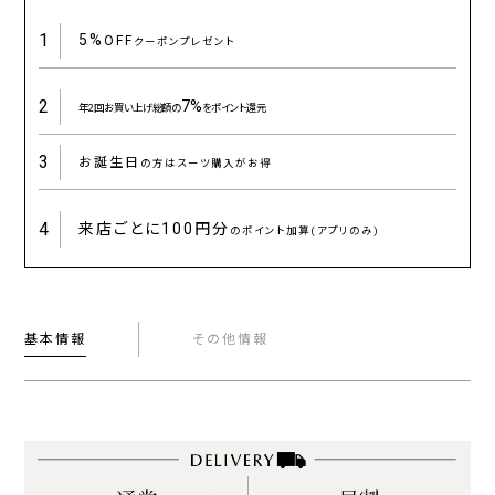
1
5%
OFF
クーポンプレゼント
2
7%
年2回お買い上げ総額の
をポイント還元
3
お誕生日
の方はスーツ購入がお得
4
来店ごとに
100円分
のポイント加算(アプリのみ)
基本情報
その他情報