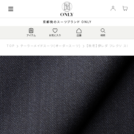
京都発のスーツブランド ONLY
TOP
テーラーメイドスーツ(オーダースーツ)
【秋冬】伊レダ フレクソ ストレ