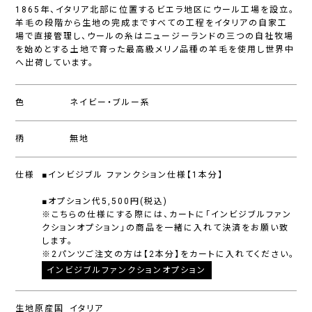
1865年、イタリア北部に位置するビエラ地区にウール工場を設立。
羊毛の段階から生地の完成まですべての工程をイタリアの自家工
場で直接管理し、ウールの糸はニュージーランドの三つの自社牧場
を始めとする土地で育った最高級メリノ品種の羊毛を使用し世界中
へ出荷しています。
色
ネイビー・ブルー系
柄
無地
仕様
■インビジブル ファンクション仕様【1本分】
■オプション代5,500円(税込)
※こちらの仕様にする際には、カートに「インビジブルファン
クションオプション」の商品を一緒に入れて決済をお願い致
します。
※2パンツご注文の方は【2本分】をカートに入れてください。
インビジブルファンクションオプション
生地原産国
イタリア