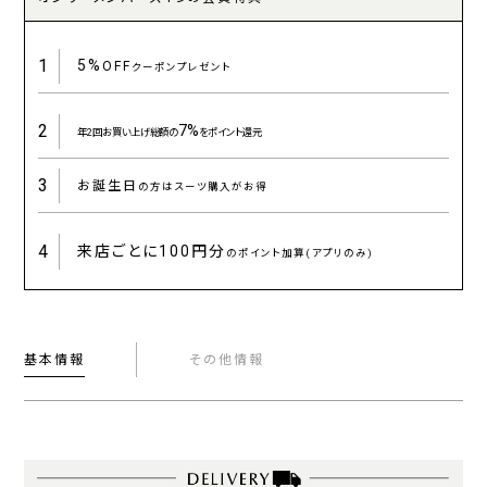
1
5%
OFF
クーポンプレゼント
2
7%
年2回お買い上げ総額の
をポイント還元
3
お誕生日
の方はスーツ購入がお得
4
来店ごとに
100円分
のポイント加算(アプリのみ)
基本情報
その他情報