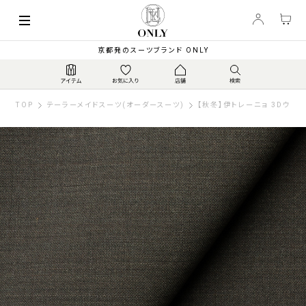
京都発のスーツブランド ONLY
TOP
テーラーメイドスーツ(オーダースーツ)
【秋冬】伊トレーニョ 3Dウー