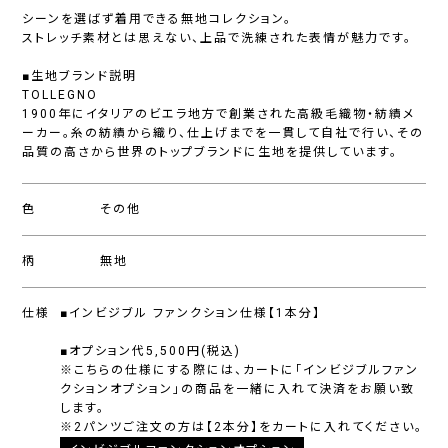
シーンを選ばず着用できる無地コレクション。
ストレッチ素材とは思えない、上品で洗練された表情が魅力です。
■生地ブランド説明
TOLLEGNO
1900年にイタリアのビエラ地方で創業された高級毛織物・紡績メ
ーカー。糸の紡績から織り、仕上げまでを一貫して自社で行い、その
品質の高さから世界のトップブランドに生地を提供しています。
色
その他
柄
無地
仕様
■インビジブル ファンクション仕様【1本分】
■オプション代5,500円(税込)
※こちらの仕様にする際には、カートに「インビジブルファン
クションオプション」の商品を一緒に入れて決済をお願い致
します。
※2パンツご注文の方は【2本分】をカートに入れてください。