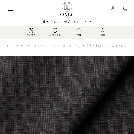
京都発のスーツブランド ONLY
TOP
テーラーメイドスーツ(オーダースーツ)
【秋冬】伊トレーニョ 3Dウー