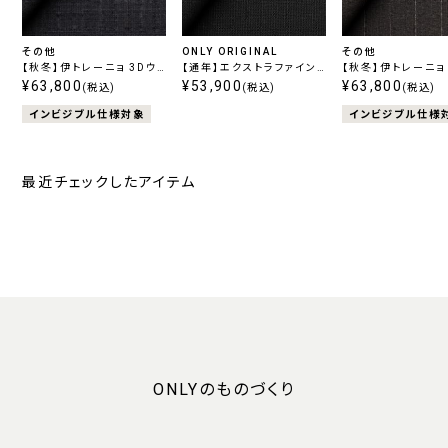
その他
ONLY ORIGINAL
その他
【秋冬】伊トレーニョ 3Dウ
【通年】エクストラファイン
【秋冬】伊トレーニョ
ールハイパーストレッチ ネ
¥63,800
ウール チャコール無地
¥53,900
ールハイパーストレッ
¥63,800
(税込)
(税込)
(税込)
イビーチェック
ラウンストライプ
インビジブル仕様対象
インビジブル仕様
最近チェックしたアイテム
ONLYのものづくり