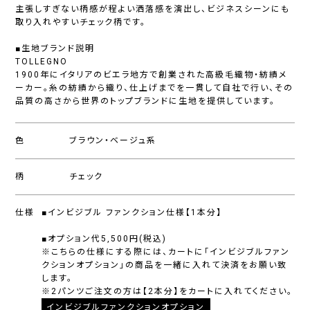
主張しすぎない柄感が程よい洒落感を演出し、ビジネスシーンにも
取り入れやすいチェック柄です。
■生地ブランド説明
TOLLEGNO
1900年にイタリアのビエラ地方で創業された高級毛織物・紡績メ
ーカー。糸の紡績から織り、仕上げまでを一貫して自社で行い、その
品質の高さから世界のトップブランドに生地を提供しています。
色
ブラウン・ベージュ系
柄
チェック
仕様
■インビジブル ファンクション仕様【1本分】
■オプション代5,500円(税込)
※こちらの仕様にする際には、カートに「インビジブルファン
クションオプション」の商品を一緒に入れて決済をお願い致
します。
※2パンツご注文の方は【2本分】をカートに入れてください。
インビジブルファンクションオプション