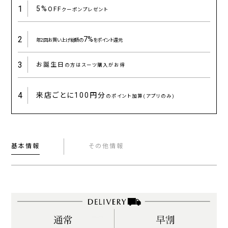
1
5%
OFF
クーポンプレゼント
2
7%
年2回お買い上げ総額の
をポイント還元
3
お誕生日
の方はスーツ購入がお得
4
来店ごとに
100円分
のポイント加算(アプリのみ)
基本情報
その他情報