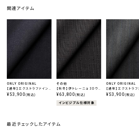
関連アイテム
ONLY ORIGINAL
その他
ONLY ORIGINAL
【通年】エクストラファイン
【秋冬】伊トレーニョ 3Dウ
【通年】エクストラフ
ウール ネイビー無地
¥53,900
ールハイパーストレッチ ブ
¥63,800
ウール グレーストラ
¥53,900
(税込)
(税込)
(税込)
ラウンチェック
インビジブル仕様対象
最近チェックしたアイテム