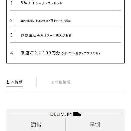
1
5%
OFF
クーポンプレゼント
2
7%
年2回お買い上げ総額の
をポイント還元
3
お誕生日
の方はスーツ購入がお得
4
来店ごとに
100円分
のポイント加算(アプリのみ)
基本情報
その他情報