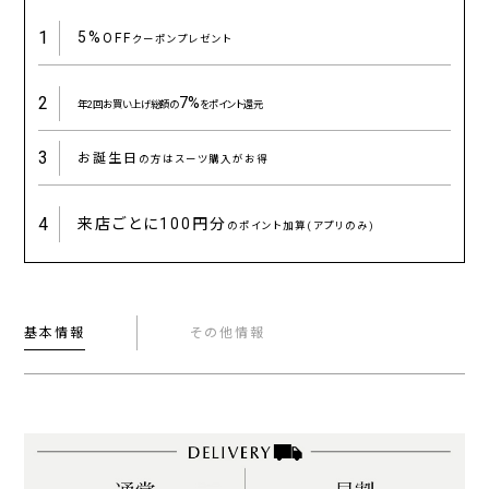
1
5%
OFF
クーポンプレゼント
2
7%
年2回お買い上げ総額の
をポイント還元
3
お誕生日
の方はスーツ購入がお得
4
来店ごとに
100円分
のポイント加算(アプリのみ)
基本情報
その他情報