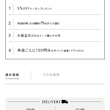
1
5%
OFF
クーポンプレゼント
2
7%
年2回お買い上げ総額の
をポイント還元
3
お誕生日
の方はスーツ購入がお得
4
来店ごとに
100円分
のポイント加算(アプリのみ)
基本情報
その他情報