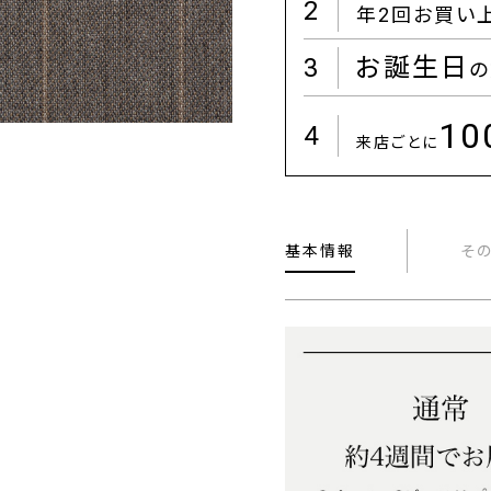
2
年2回お買い
3
お誕生日
の
1
4
来店ごとに
基本情報
そ