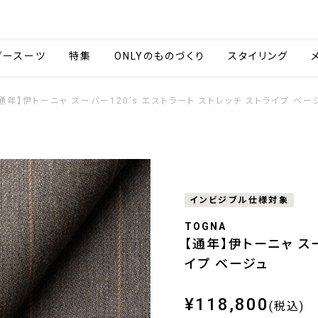
会社情報
採用情報
ご利用ガイ
ダースーツ
特集
ONLYのものづくり
スタイリング
通年】伊トーニャ スーパー120’s エストラート ストレッチ ストライプ ベー
インビジブル仕様対象
TOGNA
【通年】伊トーニャ スー
イプ ベージュ
¥118,800
(税込)