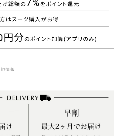
7%
上げ総額の
をポイント還元
方はスーツ購入がお得
00円分
のポイント加算(アプリのみ)
の他情報