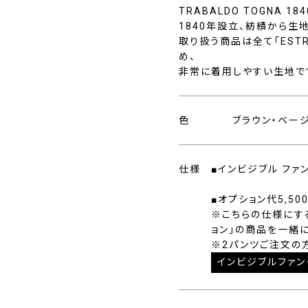
TRABALDO TOGNA 184
1840年設立、紡績から生
取り扱う商品は全て「EST
め、
非常に着用しやすい生地で
色
ブラウン・ベー
仕様
■インビジブル ファ
■オプション代5,50
※こちらの仕様にす
ョン」の商品を一緒
※2パンツご注文の
インビジブルファン