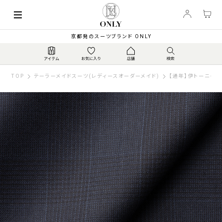
京都発のスーツブランド ONLY
TOP
テーラーメイドスーツ(レディースオーダーメイド)
【通年】伊トーニャ ス