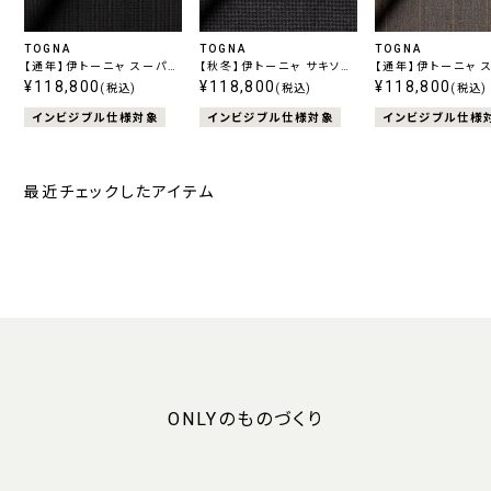
TOGNA
TOGNA
TOGNA
【通年】伊トーニャ スーパー
【秋冬】伊トーニャ サキソニ
【通年】伊トーニャ 
120's エストラート ストレ
¥118,800
ー エストラート ストレッチ
¥118,800
120's エストラー
¥118,800
(税込)
(税込)
(税込)
ッチ チェック チャコール
チェック チャコール
ッチ ストライプ ベ
インビジブル仕様対象
インビジブル仕様対象
インビジブル仕様
最近チェックしたアイテム
ONLYのものづくり