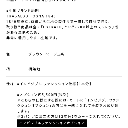
単品アイテムでの着回しもおすすめです。
■生地ブランド説明
TRABALDO TOGNA 1840
1840年設立、紡績から生地の製造まで一貫して自社で行う。
取り扱う商品は全て「ESTRATO」という、20%以上のストレッチ性
がある生地のため、
非常に着用しやすい生地です。
色
ブラウン・ベージュ系
柄
柄無地
仕様
■インビジブル ファンクション仕様【1本分】
■オプション代5,500円(税込)
※こちらの仕様にする際には、カートに「インビジブルファン
クションオプション」の商品を一緒に入れて決済をお願い致
します。
※2パンツご注文の方は【2本分】をカートに入れてください。
インビジブルファンクションオプション