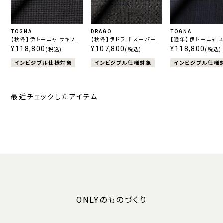
TOGNA
DRAGO
TOGNA
【秋冬】伊トーニャ サキソニ
【秋冬】伊ドラゴ スーパー
【通年】伊トーニャ 
ー エストラート ストレッチ
¥118,800
130's スイング グレー チ
¥107,800
120's エストラー
¥118,800
(税込)
(税込)
(税込)
チェック チャコール
ェック
ッチ チェック ネイ
インビジブル仕様対象
インビジブル仕様対象
インビジブル仕様
最近チェックしたアイテム
ONLYのものづくり