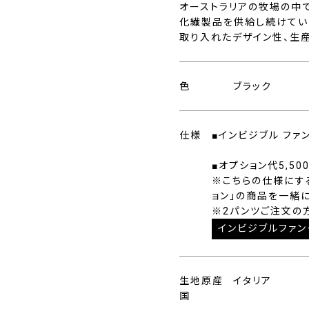
オーストラリアの牧場の中
化繊製品を供給し続けていま
取り入れたデザイン性、生
色
ブラック
仕様
■インビジブル ファ
■オプション代5,50
※こちらの仕様にす
ョン」の商品を一緒
※2パンツご注文の
インビジブルファン
生地原産
イタリア
国