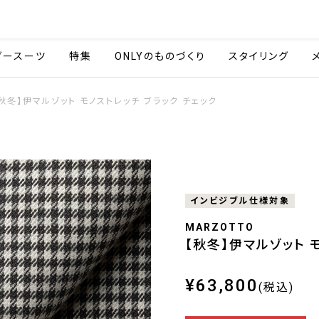
会社情報
採用情報
ご利用ガイ
ダースーツ
特集
ONLYのものづくり
スタイリング
秋冬】伊マルゾット モノストレッチ ブラック チェック
インビジブル仕様対象
MARZOTTO
【秋冬】伊マルゾット 
¥63,800
(税込)