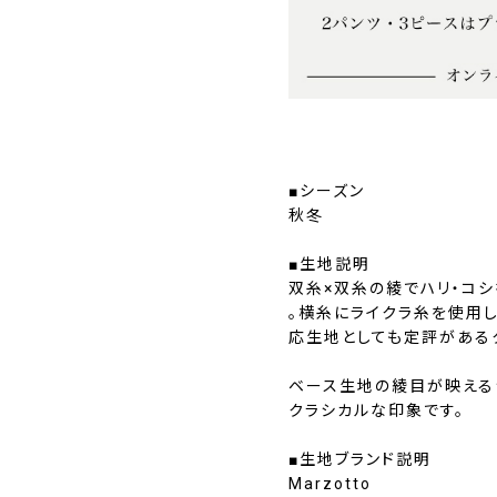
■シーズン
秋冬
■生地説明
双糸×双糸の綾でハリ・コ
。横糸にライクラ糸を使用し
応生地としても定評がある
ベース生地の綾目が映える
クラシカルな印象です。
■生地ブランド説明
Marzotto