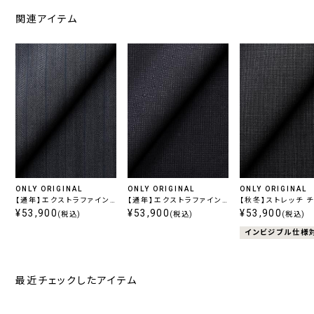
関連アイテム
ONLY ORIGINAL
ONLY ORIGINAL
ONLY ORIGINAL
【通年】エクストラファイン
【通年】エクストラファイン
【秋冬】ストレッチ 
ウール ブルーストライプ
¥53,900
ウール ネイビー無地
¥53,900
ル柄無地
¥53,900
(税込)
(税込)
(税込)
インビジブル仕様
最近チェックしたアイテム