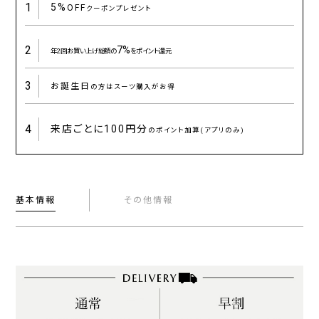
1
5%
OFF
クーポンプレゼント
2
7%
年2回お買い上げ総額の
をポイント還元
3
お誕生日
の方はスーツ購入がお得
4
来店ごとに
100円分
のポイント加算(アプリのみ)
基本情報
その他情報