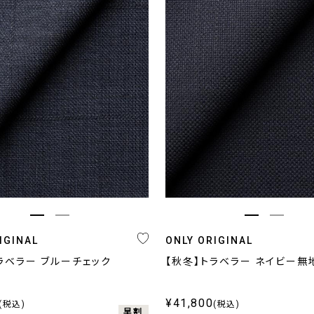
キーワード
プライス
〜
IGINAL
ONLY ORIGINAL
ラベラー ブルーチェック
【秋冬】トラベラー ネイビー無
条件をクリア
絞り込む
¥41,800
(税込)
(税込)
早割