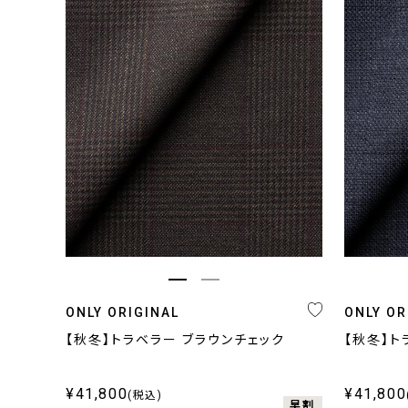
カラー
柄
ネイビー・ブルー系
無地
グレー系
柄無地
ブラウン・ベージュ系
ストライプ
ブラック
チェック
ホワイト
小紋,ペイズリー
その他
その他
ONLY ORIGINAL
ONLY OR
【秋冬】トラベラー ブラウンチェック
【秋冬】ト
¥41,800
¥41,800
(税込)
早割