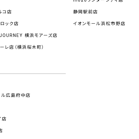
mozoワンダーシティ店
ルコ店
静岡駅前店
クロック店
イオンモール浜松市野店
 JOURNEY 横浜モアーズ店
マーレ店（横浜桜木町）
州
ール広島府中店
イ店
店