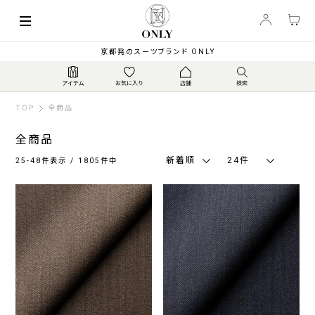
索
キーワード
絞
京都発のスーツブランド ONLY
り
込
み
TOP
全商品
全商品
新着順
24件
25-48件表示 / 1805件中
カ
ラ
ー
ネ
グ
ブ
ブ
ホ
そ
イ
レ
ラ
ラ
ワ
の
ビ
ー
ウ
ッ
イ
他
ー・
系
ン・
ク
ト