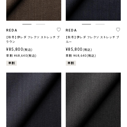
ブ
ベ
ル
ー
ー
ジ
系
ュ
系
REDA
REDA
【秋冬】伊レダ フレクソ ストレッチ ブ
【秋冬】伊レダ フレクソ ストレッチ ブ
ラウン
ルー
柄
¥85,800
¥85,800
(税込)
(税込)
早割 ¥68,640(税込)
早割 ¥68,640(税込)
無
柄
ス
チ
小
そ
地
無
ト
ェ
紋,
の
早割
早割
地
ラ
ッ
ペ
他
イ
ク
イ
プ
ズ
リ
ー
プ
ラ
イ