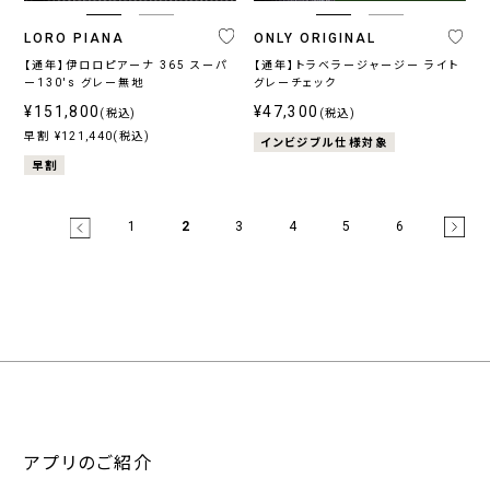
LORO PIANA
ONLY ORIGINAL
【通年】伊ロロピアーナ 365 スーパ
【通年】トラベラージャージー ライト
ー130's グレー無地
グレーチェック
¥151,800
¥47,300
(税込)
(税込)
早割 ¥121,440(税込)
インビジブル仕様対象
早割
1
2
3
4
5
6
アプリのご紹介