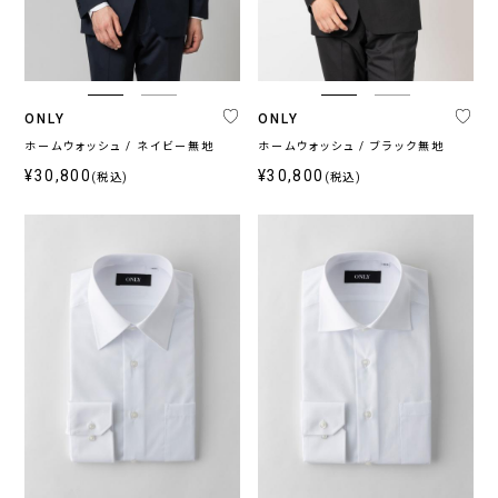
ブ
ベ
ル
ー
ー
ジ
系
ュ
系
ONLY
ONLY
ホームウォッシュ / ネイビー無地
ホームウォッシュ / ブラック無地
¥30,800
¥30,800
(税込)
(税込)
柄
無
柄
ス
チ
小
そ
地
無
ト
ェ
紋,
の
地
ラ
ッ
ペ
他
イ
ク
イ
プ
ズ
リ
ー
プ
ラ
イ