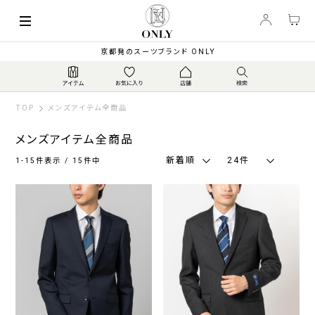
索
キーワード
絞
京都発のスーツブランド ONLY
り
込
み
TOP
メンズアイテム全商品
メンズアイテム全商品
新着順
24件
1-15件表示 / 15件中
カ
ラ
ー
ネ
グ
ブ
ブ
ホ
そ
イ
レ
ラ
ラ
ワ
の
ビ
ー
ウ
ッ
イ
他
ー・
系
ン・
ク
ト