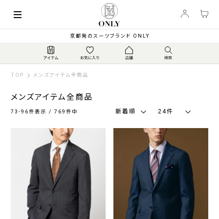
索
キーワード
絞
京都発のスーツブランド ONLY
り
込
み
TOP
メンズアイテム全商品
メンズアイテム全商品
新着順
24件
73-96件表示 / 769件中
カ
ラ
ー
ネ
グ
ブ
ブ
ホ
そ
イ
レ
ラ
ラ
ワ
の
ビ
ー
ウ
ッ
イ
他
ー・
系
ン・
ク
ト