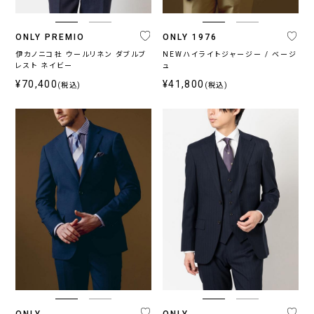
ス
ONLY PREMIO
ONLY 1976
〜
伊カノニコ社 ウールリネン ダブルブ
NEWハイライトジャージー / ベージ
レスト ネイビー
ュ
¥70,400
¥41,800
(税込)
(税込)
ONLY
ONLY