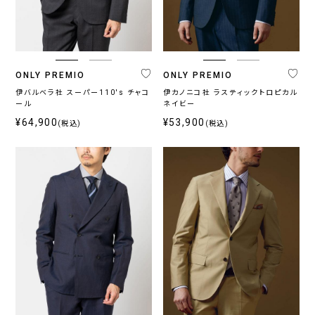
ブ
ベ
ル
ー
ー
ジ
系
ュ
系
ONLY PREMIO
ONLY PREMIO
伊バルベラ社 スーパー110's チャコ
伊カノニコ社 ラスティックトロピカル
ール
ネイビー
柄
¥64,900
¥53,900
(税込)
(税込)
無
柄
ス
チ
小
そ
地
無
ト
ェ
紋,
の
地
ラ
ッ
ペ
他
イ
ク
イ
プ
ズ
リ
ー
プ
ラ
イ