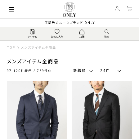
索
キーワード
絞
京都発のスーツブランド ONLY
り
込
み
TOP
メンズアイテム全商品
メンズアイテム全商品
新着順
24件
97-120件表示 / 769件中
カ
ラ
ー
ネ
グ
ブ
ブ
ホ
そ
イ
レ
ラ
ラ
ワ
の
ビ
ー
ウ
ッ
イ
他
ー・
系
ン・
ク
ト