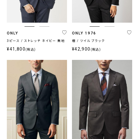
ブ
ベ
ル
ー
ー
ジ
系
ュ
系
ONLY
ONLY 1976
3ピース / ストレッチ ネイビー 無地
極 / ツイル ブラック
¥41,800
¥42,900
(税込)
(税込)
柄
無
柄
ス
チ
小
そ
地
無
ト
ェ
紋,
の
地
ラ
ッ
ペ
他
イ
ク
イ
プ
ズ
リ
ー
プ
ラ
イ