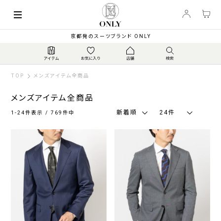
索
キーワード
絞
京都発のスーツブランド ONLY
り
込
み
TOP
メンズアイテム全商品
メンズアイテム全商品
新着順
24件
1-24件表示 / 769件中
カ
ラ
ー
ネ
グ
ブ
ブ
ホ
そ
イ
レ
ラ
ラ
ワ
の
ビ
ー
ウ
ッ
イ
他
ー・
系
ン・
ク
ト