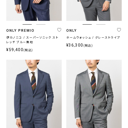
ブ
ベ
ル
ー
ー
ジ
系
ュ
系
ONLY PREMIO
ONLY
伊カノニコ / スーパーソニック スト
ホームウォッシュ / グレーストライプ
レッチ ブルー無地
¥36,300
(税込)
柄
¥59,400
(税込)
無
柄
ス
チ
小
そ
地
無
ト
ェ
紋,
の
地
ラ
ッ
ペ
他
イ
ク
イ
プ
ズ
リ
ー
プ
ラ
イ