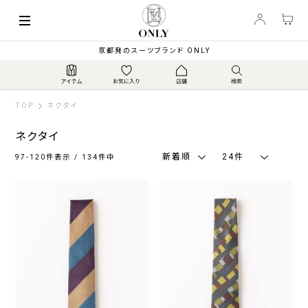
索
キーワード
絞
京都発のスーツブランド ONLY
り
込
み
TOP
ネクタイ
ネクタイ
新着順
24件
97-120件表示 / 134件中
カ
ラ
ー
ネ
グ
ブ
ブ
ホ
そ
イ
レ
ラ
ラ
ワ
の
ビ
ー
ウ
ッ
イ
他
ー・
系
ン・
ク
ト