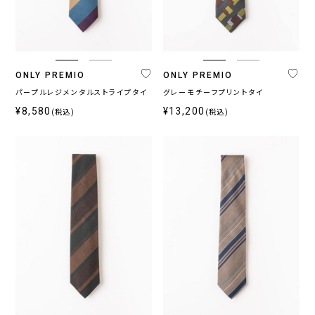
ブ
ベ
ル
ー
ー
ジ
系
ュ
系
ONLY PREMIO
ONLY PREMIO
パープルレジメンタルストライプタイ
グレーモチーフプリントタイ
¥8,580
¥13,200
(税込)
(税込)
柄
無
柄
ス
チ
小
そ
地
無
ト
ェ
紋,
の
地
ラ
ッ
ペ
他
イ
ク
イ
プ
ズ
リ
ー
プ
ラ
イ