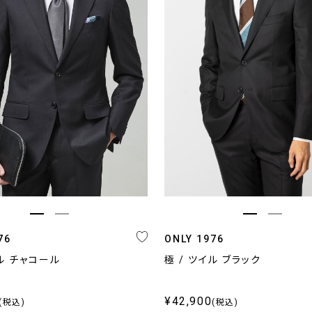
カラー
柄
ブラ
ネイビー・ブルー系
無地
O
グレー系
柄無地
O
ブラウン・ベージュ系
ストライプ
O
ブラック
チェック
O
ホワイト
小紋,ペイズリー
C
その他
その他
76
ONLY 1976
イル チャコール
極 / ツイル ブラック
¥42,900
(税込)
(税込)