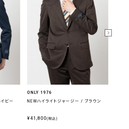
ONLY 1976
ONLY
ネイビー
NEWハイライトジャージー / ブラウン
トラベ
ーヘリ
¥41,800
¥41,
(税込)