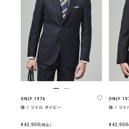
カテゴリ
シーズン
ジャージー
通年向け
ストレッチ
春夏向け
ウォッシャブル
秋冬向け
トラベラー
ONLY 1976
ONLY 19
極 / ツイル ネイビー
極 / ツ
キーワード
¥42,900
¥42,900
(税込)