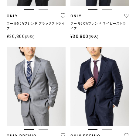
ネ
グ
ブ
ブ
ホ
そ
イ
レ
ラ
ラ
ワ
の
ONLY
ONLY
ビ
ー
ウ
ッ
イ
他
ー・
系
ン・
ク
ト
ウール50%ブレンド ブラックストライ
ウール50%ブレンド ネイビーストラ
プ
ブ
ベ
イプ
ル
ー
¥30,800
¥30,800
(税込)
(税込)
ー
ジ
系
ュ
系
柄
無
柄
ス
チ
小
そ
地
無
ト
ェ
紋,
の
地
ラ
ッ
ペ
他
イ
ク
イ
プ
ズ
リ
ー
ONLY PREMIO
ONLY PREMIO