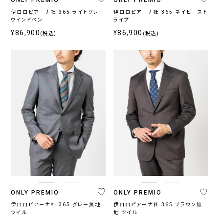
伊ロロピアーナ社 365 ライトグレー
伊ロロピアーナ社 365 ネイビースト
ブ
ウインドペン
ライプ
ラ
¥86,900
¥86,900
(税込)
(税込)
ン
ド
ONLY
ONLY
ONLY
ONLY
CEREMONY
PREMIO
1976
GREEN
プ
ラ
イ
ス
〜
ONLY PREMIO
ONLY PREMIO
伊ロロピアーナ社 365 グレー無地
伊ロロピアーナ社 365 ブラウン無
ツイル
地 ツイル