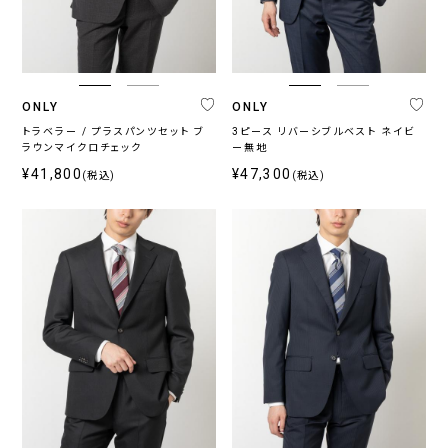
ジ
ッ
シ
ラ
ー
チ
ャ
ー
ブ
ル
ONLY
ONLY
トラベラー / プラスパンツセット ブ
3ピース リバーシブルベスト ネイビ
ラウンマイクロチェック
ー無地
シ
ー
¥41,800
¥47,300
(税込)
(税込)
ズ
ン
通
春
秋
年
夏
冬
向
向
向
け
け
け
カ
ラ
ー