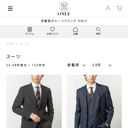
索
キーワード
絞
京都発のスーツブランド ONLY
り
込
み
TOP
スーツ
スーツ
新着順
24件
25-48件表示 / 123件中
カ
テ
ゴ
リ
ジ
ス
ウ
ト
ャ
ト
ォ
ラ
ー
レ
ッ
ベ