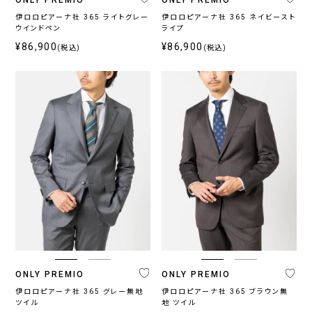
伊ロロピアーナ社 365 ライトグレー
伊ロロピアーナ社 365 ネイビースト
ブ
ウインドペン
ライプ
ラ
¥86,900
¥86,900
(税込)
(税込)
ン
ド
ONLY
ONLY
ONLY
ONLY
CEREMONY
PREMIO
1976
GREEN
プ
ラ
イ
ス
〜
ONLY PREMIO
ONLY PREMIO
伊ロロピアーナ社 365 グレー無地
伊ロロピアーナ社 365 ブラウン無
ツイル
地 ツイル