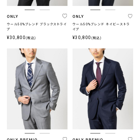
ネ
グ
ブ
ブ
ホ
そ
イ
レ
ラ
ラ
ワ
の
ONLY
ONLY
ビ
ー
ウ
ッ
イ
他
ー・
系
ン・
ク
ト
ウール50%ブレンド ブラックストライ
ウール50%ブレンド ネイビーストラ
プ
ブ
ベ
イプ
ル
ー
¥30,800
¥30,800
(税込)
(税込)
ー
ジ
系
ュ
系
柄
無
柄
ス
チ
小
そ
地
無
ト
ェ
紋,
の
地
ラ
ッ
ペ
他
イ
ク
イ
プ
ズ
リ
ー
ONLY PREMIO
ONLY PREMIO