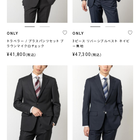
ジ
ッ
シ
ラ
ー
チ
ャ
ー
ブ
ル
ONLY
ONLY
トラベラー / プラスパンツセット ブ
3ピース リバーシブルベスト ネイビ
ラウンマイクロチェック
ー無地
シ
ー
¥41,800
¥47,300
(税込)
(税込)
ズ
ン
通
春
秋
年
夏
冬
向
向
向
け
け
け
カ
ラ
ー