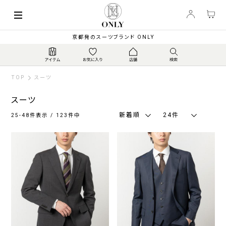
索
キーワード
絞
京都発のスーツブランド ONLY
り
込
み
TOP
スーツ
スーツ
新着順
24件
25-48件表示 / 123件中
カ
テ
ゴ
リ
ジ
ス
ウ
ト
ャ
ト
ォ
ラ
ー
レ
ッ
ベ