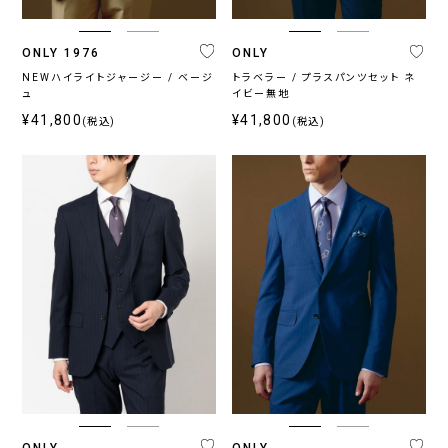
ネ
グ
ブ
ブ
ホ
そ
イ
レ
ラ
ラ
ワ
の
ONLY 1976
ONLY
ビ
ー
ウ
ッ
イ
他
ー・
系
ン・
ク
ト
NEWハイライトジャージー / ベージ
トラベラー / プラスパンツセット ネ
ュ
ブ
ベ
イビー無地
ル
ー
¥41,800
¥41,800
(税込)
(税込)
ー
ジ
系
ュ
系
柄
無
柄
ス
チ
小
そ
地
無
ト
ェ
紋,
の
地
ラ
ッ
ペ
他
イ
ク
イ
プ
ズ
リ
ー
ONLY
ONLY