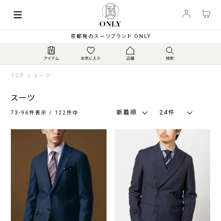
索
キーワード
絞
京都発のスーツブランド ONLY
り
込
み
TOP
スーツ
スーツ
新着順
24件
73-96件表示 / 122件中
カ
テ
ゴ
リ
ジ
ス
ウ
ト
ャ
ト
ォ
ラ
ー
レ
ッ
ベ