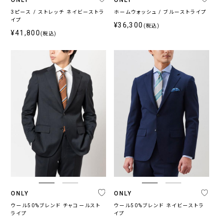
3ピース / ストレッチ ネイビーストラ
ホームウォッシュ / ブルーストライプ
ブ
イプ
¥36,300
ラ
(税込)
¥41,800
(税込)
ン
ド
ONLY
ONLY
ONLY
ONLY
CEREMONY
PREMIO
1976
GREEN
プ
ラ
イ
ス
〜
ONLY
ONLY
ウール50%ブレンド チャコールスト
ウール50%ブレンド ネイビーストラ
ライプ
イプ