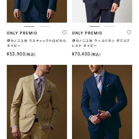
ジ
ッ
シ
ラ
ー
チ
ャ
ー
ブ
ル
ONLY PREMIO
ONLY PREMIO
伊カノニコ社 ラスティックトロピカル
伊カノニコ社 ウールリネン ダブルブ
ネイビー
レスト ネイビー
シ
ー
¥53,900
¥70,400
(税込)
(税込)
ズ
ン
通
春
秋
年
夏
冬
向
向
向
け
け
け
カ
ラ
ー