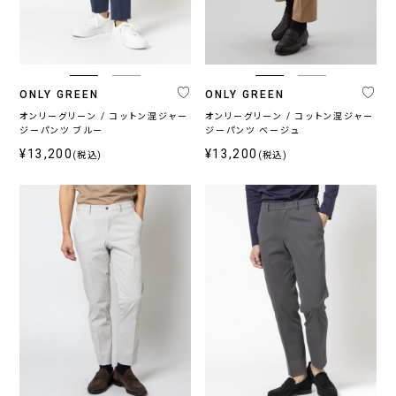
プ
パ
ン
ツ
ONLY GREEN
ONLY GREEN
オンリーグリーン / コットン混ジャー
オンリーグリーン / コットン混ジャー
カ
ジーパンツ ブルー
ジーパンツ ベージュ
テ
¥13,200
¥13,200
(税込)
(税込)
ゴ
リ
ジ
ス
ウ
ト
ャ
ト
ォ
ラ
ー
レ
ッ
ベ
ジ
ッ
シ
ラ
ー
チ
ャ
ー
ブ
ル
シ