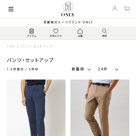
索
キーワード
絞
京都発のスーツブランド ONLY
り
込
み
TOP
パンツ・セットアップ
パンツ・セットアップ
新着順
24件
1-5件表示 / 5件中
種
類
パ
セ
ン
ッ
ツ
ト
ア
ッ