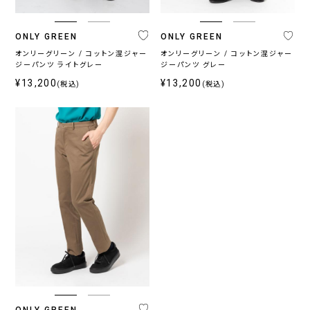
ー
ズ
ONLY GREEN
ONLY GREEN
ン
オンリーグリーン / コットン混ジャー
オンリーグリーン / コットン混ジャー
通
春
秋
ジーパンツ ライトグレー
ジーパンツ グレー
年
夏
冬
¥13,200
¥13,200
(税込)
(税込)
向
向
向
け
け
け
カ
ラ
ー
ネ
グ
ブ
ブ
ホ
そ
イ
レ
ラ
ラ
ワ
の
ビ
ー
ウ
ッ
イ
他
ー・
系
ン・
ク
ト
ブ
ベ
ル
ー
ー
ジ
系
ュ
ONLY GREEN