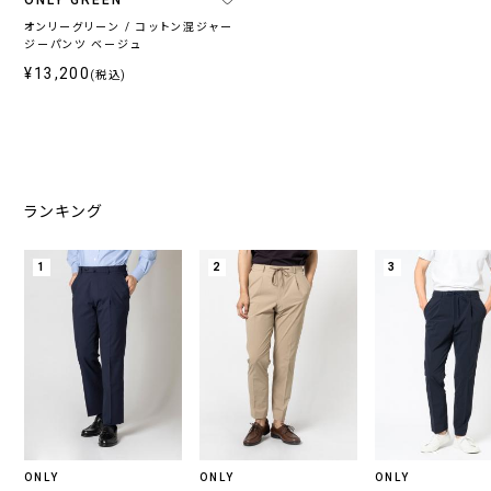
系
オンリーグリーン / コットン混ジャー
ジーパンツ ベージュ
¥13,200
(税込)
柄
無
柄
ス
チ
小
そ
地
無
ト
ェ
紋,
の
地
ラ
ッ
ペ
他
イ
ク
イ
ランキング
プ
ズ
リ
ー
1
2
3
ブ
ラ
ン
ド
ONLY
ONLY
ONLY
ONLY
CEREMONY
ONLY
ONLY
ONLY
PREMIO
1976
GREEN