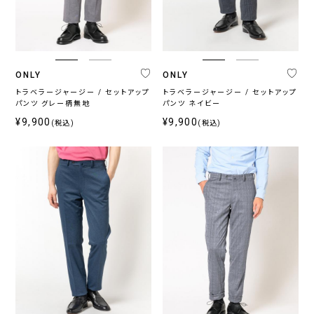
プ
パ
ン
ツ
ONLY
ONLY
トラベラージャージー / セットアップ
トラベラージャージー / セットアップ
カ
パンツ グレー柄無地
パンツ ネイビー
テ
¥9,900
¥9,900
(税込)
(税込)
ゴ
リ
ジ
ス
ウ
ト
ャ
ト
ォ
ラ
ー
レ
ッ
ベ
ジ
ッ
シ
ラ
ー
チ
ャ
ー
ブ
ル
シ