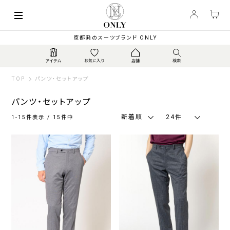
索
キーワード
絞
京都発のスーツブランド ONLY
り
込
み
TOP
パンツ・セットアップ
パンツ・セットアップ
新着順
24件
1-15件表示 / 15件中
種
類
パ
セ
ン
ッ
ツ
ト
ア
ッ