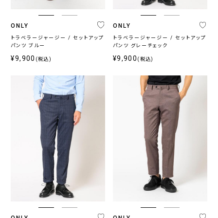
ー
ズ
ONLY
ONLY
ン
トラベラージャージー / セットアップ
トラベラージャージー / セットアップ
通
春
秋
パンツ ブルー
パンツ グレーチェック
年
夏
冬
¥9,900
¥9,900
(税込)
(税込)
向
向
向
け
け
け
カ
ラ
ー
ネ
グ
ブ
ブ
ホ
そ
イ
レ
ラ
ラ
ワ
の
ビ
ー
ウ
ッ
イ
他
ー・
系
ン・
ク
ト
ブ
ベ
ル
ー
ー
ジ
系
ュ
ONLY
ONLY