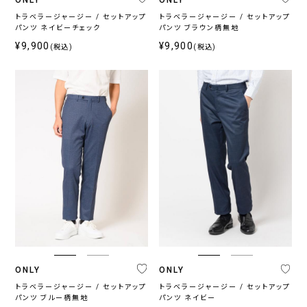
系
トラベラージャージー / セットアップ
トラベラージャージー / セットアップ
パンツ ネイビーチェック
パンツ ブラウン柄無地
¥9,900
¥9,900
(税込)
(税込)
柄
無
柄
ス
チ
小
そ
地
無
ト
ェ
紋,
の
地
ラ
ッ
ペ
他
イ
ク
イ
プ
ズ
リ
ー
ブ
ラ
ン
ド
ONLY
ONLY
ONLY
ONLY
ONLY
ONLY
CEREMONY
トラベラージャージー / セットアップ
トラベラージャージー / セットアップ
パンツ ブルー柄無地
パンツ ネイビー
PREMIO
1976
GREEN