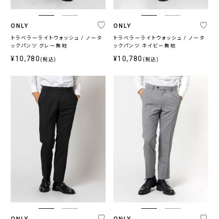
ー
ズ
ONLY
ONLY
ン
トラベラーライトウォッシュ / ノータ
トラベラーライトウォッシュ / ノータ
通
春
秋
ックパンツ グレー無地
ックパンツ ネイビー無地
年
夏
冬
¥10,780
¥10,780
(税込)
(税込)
向
向
向
け
け
け
カ
ラ
ー
ネ
グ
ブ
ブ
ホ
そ
イ
レ
ラ
ラ
ワ
の
ビ
ー
ウ
ッ
イ
他
ー・
系
ン・
ク
ト
ブ
ベ
ル
ー
ー
ジ
系
ュ
ONLY
ONLY