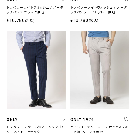
系
トラベラーライトウォッシュ / ノータ
トラベラーライトウォッシュ / ノータ
ックパンツ ブラック無地
ックパンツ ライトグレー無地
¥10,780
¥10,780
(税込)
(税込)
柄
無
柄
ス
チ
小
そ
地
無
ト
ェ
紋,
の
地
ラ
ッ
ペ
他
イ
ク
イ
プ
ズ
リ
ー
ブ
ラ
ン
ド
ONLY
ONLY 1976
ONLY
ONLY
ONLY
ONLY
CEREMONY
トラベラー / ウール混ノータックパン
ハイライトジャージー / オックスフォ
ツ ネイビーチェック
ード調 ベージュ無地
PREMIO
1976
GREEN