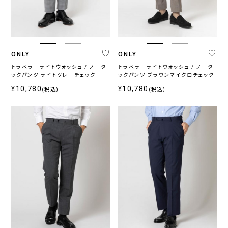
プ
パ
ン
ツ
ONLY
ONLY
トラベラーライトウォッシュ / ノータ
トラベラーライトウォッシュ / ノータ
カ
ックパンツ ライトグレーチェック
ックパンツ ブラウンマイクロチェック
テ
¥10,780
¥10,780
(税込)
(税込)
ゴ
リ
ジ
ス
ウ
ト
ャ
ト
ォ
ラ
ー
レ
ッ
ベ
ジ
ッ
シ
ラ
ー
チ
ャ
ー
ブ
ル
シ