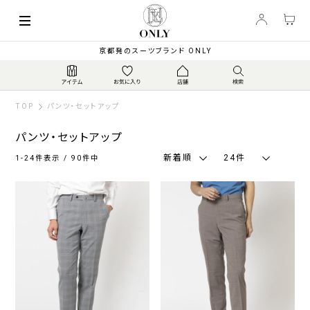
索
キーワード
絞
京都発のスーツブランド ONLY
り
込
み
TOP
パンツ・セットアップ
パンツ・セットアップ
新着順
24件
1-24件表示 / 90件中
種
類
パ
セ
ン
ッ
ツ
ト
ア
ッ