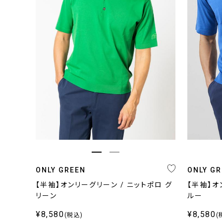
カラー
柄
ネイビー・ブルー系
無地
グレー系
柄無地
ブラウン・ベージュ系
ストライプ
ブラック
チェック
ホワイト
小紋,ペイズリー
その他
その他
ONLY GREEN
ONLY G
【半袖】オンリーグリーン / ニットポロ グ
【半袖】オ
リーン
ルー
¥8,580
¥8,580
(税込)
(