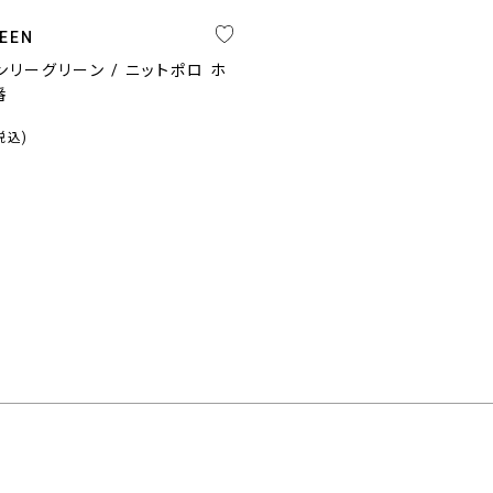
REEN
ンリーグリーン / ニットポロ ホ
番
税込)