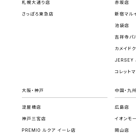
札幌大通り店
赤坂店
さっぽろ東急店
新宿マル
池袋店
吉祥寺パ
カメイド
JERSEY
コレット
大阪・神戸
中国・九
淀屋橋店
広島店
神戸三宮店
イオンモ
PREMIO ルクア イーレ店
岡山店