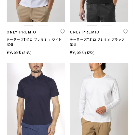
ブ
ベ
ル
ー
ー
ジ
系
ュ
系
ONLY PREMIO
ONLY PREMIO
テーラーズTポロ プレミオ ホワイト
テーラーズTポロ プレミオ ブラック
定番
定番
柄
¥9,680
¥9,680
(税込)
(税込)
無
柄
ス
チ
小
そ
地
無
ト
ェ
紋,
の
地
ラ
ッ
ペ
他
イ
ク
イ
プ
ズ
リ
ー
プ
ラ
イ