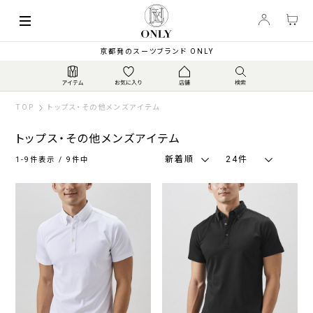
索
キーワード
絞
京都発のスーツブランド ONLY
り
込
み
TOP
トップス・その他メンズアイテム
トップス・その他メンズアイテム
新着順
24件
1-9件表示 / 9件中
カ
ラ
ー
ネ
グ
ブ
ブ
ホ
そ
イ
レ
ラ
ラ
ワ
の
ビ
ー
ウ
ッ
イ
他
ー・
系
ン・
ク
ト