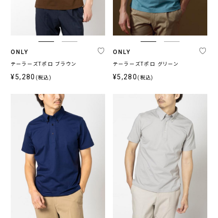
ブ
ベ
ル
ー
ー
ジ
系
ュ
系
ONLY
ONLY
テーラーズTポロ ブラウン
テーラーズTポロ グリーン
¥5,280
¥5,280
(税込)
(税込)
柄
無
柄
ス
チ
小
そ
地
無
ト
ェ
紋,
の
地
ラ
ッ
ペ
他
イ
ク
イ
プ
ズ
リ
ー
プ
ラ
イ