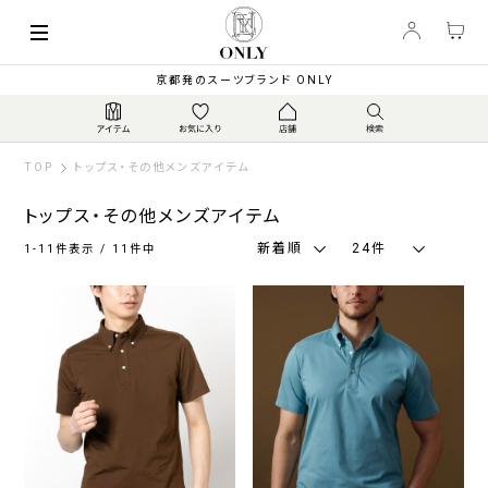
索
キーワード
絞
京都発のスーツブランド ONLY
り
込
み
TOP
トップス・その他メンズアイテム
トップス・その他メンズアイテム
新着順
24件
1-11件表示 / 11件中
カ
ラ
ー
ネ
グ
ブ
ブ
ホ
そ
イ
レ
ラ
ラ
ワ
の
ビ
ー
ウ
ッ
イ
他
ー・
系
ン・
ク
ト