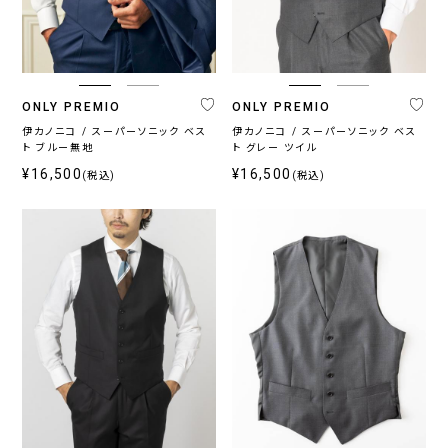
ブ
ベ
ル
ー
ー
ジ
系
ュ
系
ONLY PREMIO
ONLY PREMIO
伊カノニコ / スーパーソニック ベス
伊カノニコ / スーパーソニック ベス
ト ブルー無地
ト グレー ツイル
柄
¥16,500
¥16,500
(税込)
(税込)
無
柄
ス
チ
小
そ
地
無
ト
ェ
紋,
の
地
ラ
ッ
ペ
他
イ
ク
イ
プ
ズ
リ
ー
プ
ラ
イ