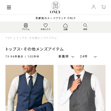
索
キーワード
絞
京都発のスーツブランド ONLY
り
込
み
TOP
トップス・その他メンズアイテム
トップス・その他メンズアイテム
新着順
24件
73-96件表示 / 102件中
カ
ラ
ー
ネ
グ
ブ
ブ
ホ
そ
イ
レ
ラ
ラ
ワ
の
ビ
ー
ウ
ッ
イ
他
ー・
系
ン・
ク
ト