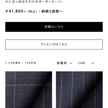
かにないあなただけのオーダースーツ。
ジ
ッ
ラ
ー
チ
ー
￥41,800~
納期2週間〜
(税込)
/
シ
詳細はこちら
ー
ズ
ン
ウィメンズはこちら
通
春
秋
年
夏
冬
向
向
向
新着順
24件
1-24件表示 / 103件中
け
け
け
カ
ラ
ー
ネ
グ
ブ
ブ
ホ
そ