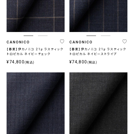
イ
レ
ラ
ラ
ワ
の
ビ
ー
ウ
ッ
イ
他
ー・
系
ン・
ク
ト
ブ
ベ
ル
ー
ー
ジ
系
ュ
系
CANONICO
CANONICO
【春夏】伊カノニコ 21μ ラスティック
【春夏】伊カノニコ 21μ ラスティック
トロピカル ネイビーチェック
トロピカル ネイビーストライプ
¥74,800
¥74,800
(税込)
(税込)
柄
無
柄
ス
チ
小
そ
地
無
ト
ェ
紋,
の
地
ラ
ッ
ペ
他
イ
ク
イ
プ
ズ
リ
ー
ブ