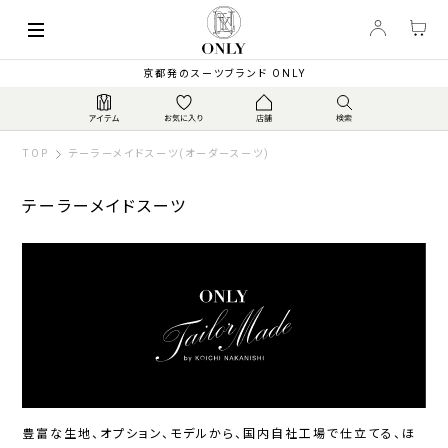
索
キーワード
絞
京都発のスーツブランド ONLY
り
込
み
TOP
テーラーメイドスーツ(オーダースーツ)
テーラーメイドスーツ
カ
テ
ゴ
リ
ジ
ス
ト
ャ
ト
ラ
豊富な生地、オプション、モデルから、国内自社工場で仕立てる、
ほ
ー
レ
ベ