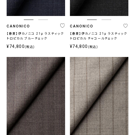
ラ
ン
ド
CANONICO
CANONICO
ONLY
CANONICO
REDA
DRAGO
MARZOTTO
TOGNA
LORO
CEREMONY
そ
ORIGINAL
PIANA
COLLECTION
の
【春夏】伊カノニコ 21μ ラスティック
【春夏】伊カノニコ 21μ ラスティック
トロピカル ブルーチェック
トロピカル チャコールチェック
他
¥74,800
¥74,800
(税込)
(税込)
プ
ラ
イ
ス
〜