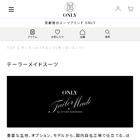
索
キーワード
絞
京都発のスーツブランド ONLY
り
込
み
TOP
テーラーメイドスーツ(オーダースーツ)
テーラーメイドスーツ
カ
テ
ゴ
リ
ジ
ス
ト
ャ
ト
ラ
豊富な生地、オプション、モデルから、国内自社工場で仕立てる、
ほ
ー
レ
ベ