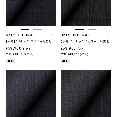
ラ
ン
ド
ONLY
CANONICO
REDA
DRAGO
MARZOTTO
TOGNA
LORO
CEREMONY
そ
ORIGINAL
PIANA
COLLECTION
の
他
ONLY ORIGINAL
ONLY ORIGINAL
【秋冬】ストレッチ ネイビー柄無地
【秋冬】ストレッチ チャコール柄無地
¥53,900
¥53,900
(税込)
(税込)
早割 ¥43,120(税込)
早割 ¥43,120(税込)
プ
ラ
早割
早割
イ
ス
〜