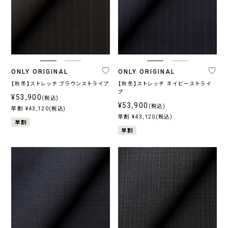
イ
レ
ラ
ラ
ワ
の
ビ
ー
ウ
ッ
イ
他
ー・
系
ン・
ク
ト
ブ
ベ
ル
ー
ー
ジ
系
ュ
系
ONLY ORIGINAL
ONLY ORIGINAL
【秋冬】ストレッチ ブラウンストライプ
【秋冬】ストレッチ ネイビーストライ
プ
¥53,900
(税込)
¥53,900
(税込)
柄
早割 ¥43,120(税込)
早割 ¥43,120(税込)
早割
無
柄
ス
チ
小
そ
早割
地
無
ト
ェ
紋,
の
地
ラ
ッ
ペ
他
イ
ク
イ
プ
ズ
リ
ー
ブ