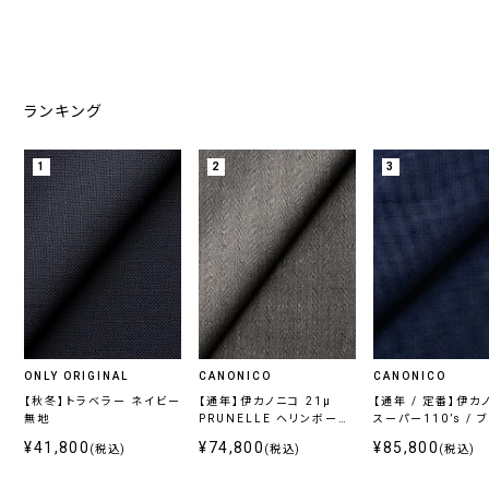
ランキング
1
2
3
ONLY ORIGINAL
CANONICO
CANONICO
【秋冬】トラベラー ネイビー
【通年】伊カノニコ 21μ
【通年 / 定番】伊カ
無地
PRUNELLE ヘリンボーン
スーパー110’s / 
グレー
ェック
¥41,800
¥74,800
¥85,800
(税込)
(税込)
(税込)