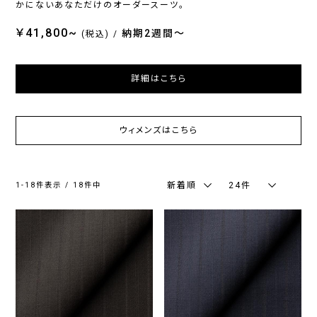
かにないあなただけのオーダースーツ。
ジ
ッ
ラ
ー
チ
ー
￥41,800~
納期2週間〜
(税込)
/
シ
詳細はこちら
ー
ズ
ン
ウィメンズはこちら
通
春
秋
年
夏
冬
向
向
向
新着順
24件
1-18件表示 / 18件中
け
け
け
カ
ラ
ー
ネ
グ
ブ
ブ
ホ
そ