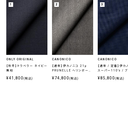
1
2
3
ONLY ORIGINAL
CANONICO
CANONICO
【秋冬】トラベラー ネイビー
【通年】伊カノニコ 21μ
【通年 / 定番】伊カ
無地
PRUNELLE ヘリンボーン
スーパー110’s / 
グレー
ェック
¥41,800
¥74,800
¥85,800
(税込)
(税込)
(税込)