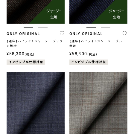
ラ
ン
ド
ONLY
CANONICO
REDA
DRAGO
MARZOTTO
TOGNA
LORO
CEREMONY
そ
ORIGINAL
PIANA
COLLECTION
の
ONLY ORIGINAL
ONLY ORIGINAL
他
【通年】ハイライトジャージー ブラウ
【通年】ハイライトジャージー ブルー
ン無地
無地
¥58,300
¥58,300
(税込)
(税込)
プ
インビジブル仕様対象
インビジブル仕様対象
ラ
イ
ス
〜