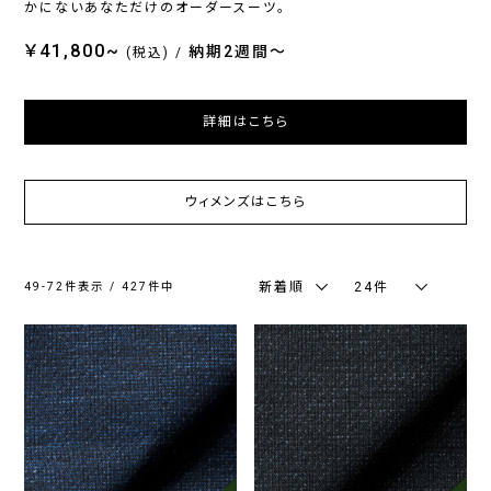
かにないあなただけのオーダースーツ。
ジ
ッ
ラ
ー
チ
ー
￥41,800~
納期2週間〜
(税込)
/
シ
詳細はこちら
ー
ズ
ン
ウィメンズはこちら
通
春
秋
年
夏
冬
向
向
向
新着順
24件
49-72件表示 / 427件中
け
け
け
カ
ラ
ー
ネ
グ
ブ
ブ
ホ
そ