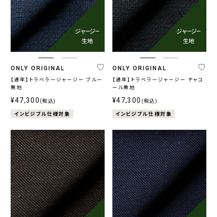
イ
レ
ラ
ラ
ワ
の
ビ
ー
ウ
ッ
イ
他
ー・
系
ン・
ク
ト
ブ
ベ
ル
ー
ー
ジ
系
ュ
系
ONLY ORIGINAL
ONLY ORIGINAL
【通年】トラベラージャージー ブルー
【通年】トラベラージャージー チャコ
無地
ール無地
¥47,300
¥47,300
(税込)
(税込)
柄
インビジブル仕様対象
インビジブル仕様対象
無
柄
ス
チ
小
そ
地
無
ト
ェ
紋,
の
地
ラ
ッ
ペ
他
イ
ク
イ
プ
ズ
リ
ー
ブ