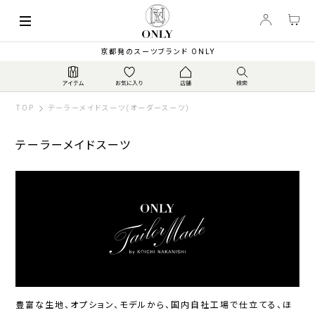
索
キーワード
絞
京都発のスーツブランド ONLY
り
込
み
TOP
テーラーメイドスーツ(オーダースーツ)
テーラーメイドスーツ
カ
テ
ゴ
リ
ジ
ス
ト
ャ
ト
ラ
豊富な生地、オプション、モデルから、国内自社工場で仕立てる、
ほ
ー
レ
ベ