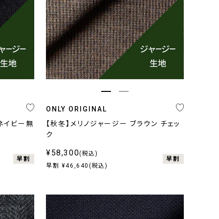
ANONICO
EDA
RAGO
ARZOTTO
OGNA
ONLY ORIGINAL
ORO PIANA
ネイビー無
【秋冬】メリノジャージー ブラウン チェッ
ク
EREMONY COLLECTION
¥58,300
(税込)
早割
早割
の他
早割 ¥46,640(税込)