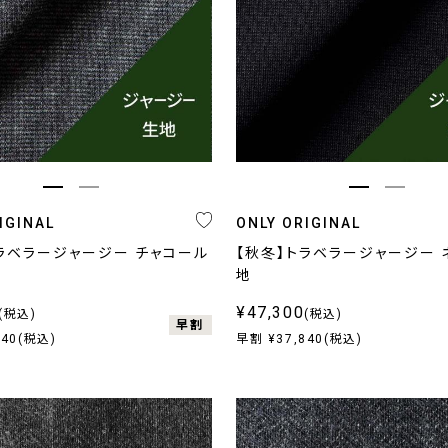
グレー系
柄無地
C
ブラウン・ベージュ系
ストライプ
R
ブラック
チェック
D
ホワイト
小紋,ペイズリー
M
その他
その他
T
IGINAL
ONLY ORIGINAL
L
ラベラージャージー チャコール
【秋冬】トラベラージャージー 
地
C
¥47,300
(税込)
(税込)
早割
そ
840(税込)
早割 ¥37,840(税込)