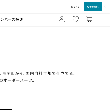
×
店舗一覧・来店予約
ド
Deny
Accept
メンバーズ特典
、モデルから、国内自社工場で仕立てる、
のオーダースーツ。
)