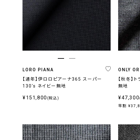
ストレッチ
春夏向け
トラベラー
秋冬向け
LORO PIANA
ONLY OR
【通年】伊ロロピアーナ365 スーパー
【秋冬】ト
130's ネイビー無地
無地
¥151,800
¥47,300
(税込)
早割 ¥37,
キーワード