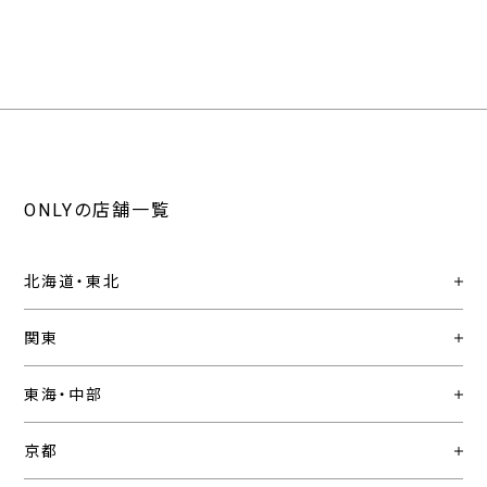
ONLY
ONLY
ONLY
ONLY
CEREMONY
PREMIO
1976
GREEN
プ
ラ
イ
ス
ONLYの店舗一覧
〜
北海道・東北
関東
東海・中部
京都