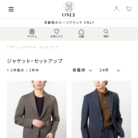
索
キーワード
絞
京都発のスーツブランド ONLY
り
込
み
TOP
ジャケット・セットアップ
ジャケット・セットアップ
新着順
24件
1-2件表示 / 2件中
種
類
ジ
セ
ャ
ッ
ケ
ト
ッ
ア
ト
ッ