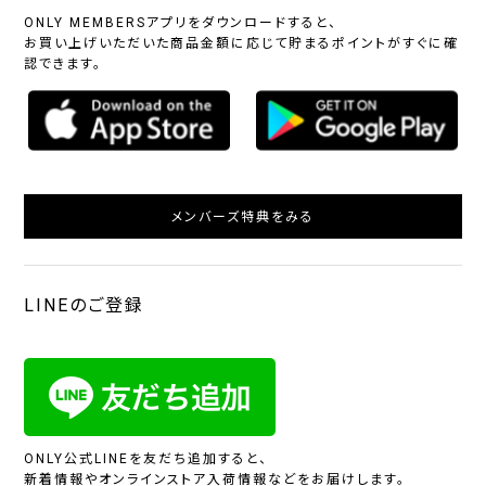
ー
ジ
ONLY MEMBERSアプリをダウンロードすると、
系
ュ
お買い上げいただいた商品金額に応じて貯まるポイントがすぐに確
系
認できます。
柄
無
柄
ス
チ
小
そ
地
無
ト
ェ
紋,
の
メンバーズ特典をみる
地
ラ
ッ
ペ
他
イ
ク
イ
プ
ズ
リ
ー
LINEのご登録
ブ
ラ
ン
ド
ONLY公式LINEを友だち追加すると、
新着情報やオンラインストア入荷情報などをお届けします。