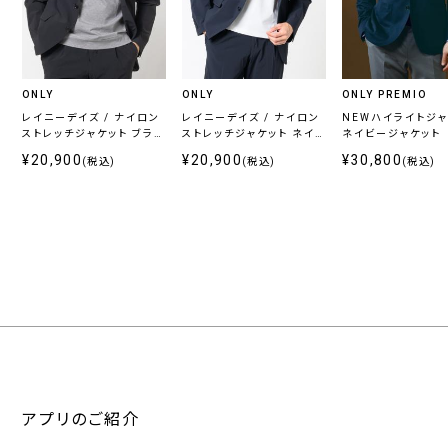
シ
ー
ズ
ン
ONLY
ONLY
ONLY PREMIO
レイニーデイズ / ナイロン
レイニーデイズ / ナイロン
NEWハイライトジ
通
春
秋
ストレッチジャケット ブラッ
ストレッチジャケット ネイビ
ネイビージャケット
年
夏
冬
ク
ー
¥20,900
¥20,900
¥30,800
(税込)
(税込)
(税込)
向
向
向
け
け
け
カ
ラ
ー
ネ
グ
ブ
ブ
ホ
そ
イ
レ
ラ
ラ
ワ
の
ビ
ー
ウ
ッ
イ
他
ー・
系
ン・
ク
ト
アプリのご紹介
ブ
ベ
ル
ー