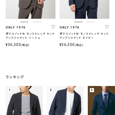
プ
ジ
ャ
ケ
ッ
ト
ONLY 1976
ONLY 1976
伊マルゾット社 モノストレッチ セット
伊マルゾット社 モノストレッチ セット
アップジャケット ベージュ
アップジャケット ネイビー
¥36,300
¥36,300
(税込)
(税込)
カ
テ
ゴ
リ
ジ
ス
ウ
ト
ランキング
ャ
ト
ォ
ラ
ー
レ
ッ
ベ
ジ
ッ
シ
ラ
1
2
3
ー
チ
ャ
ー
ブ
ル