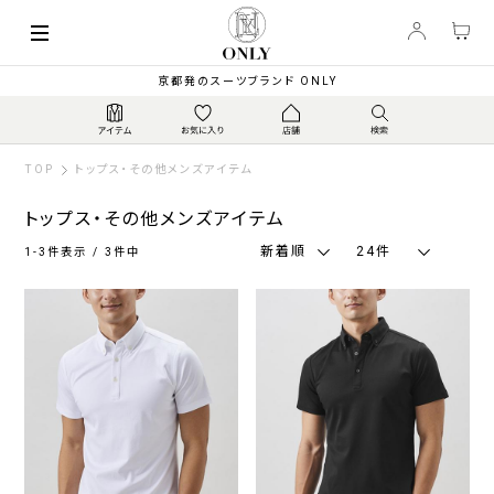
索
キーワード
絞
京都発のスーツブランド ONLY
り
込
み
TOP
トップス・その他メンズアイテム
トップス・その他メンズアイテム
新着順
24件
1-3件表示 / 3件中
カ
ラ
ー
ネ
グ
ブ
ブ
ホ
そ
イ
レ
ラ
ラ
ワ
の
ビ
ー
ウ
ッ
イ
他
ー・
系
ン・
ク
ト