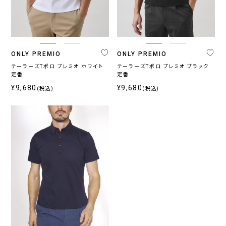
ブ
ベ
ル
ー
ー
ジ
系
ュ
系
ONLY PREMIO
ONLY PREMIO
テーラーズTポロ プレミオ ホワイト
テーラーズTポロ プレミオ ブラック
定番
定番
柄
¥9,680
¥9,680
(税込)
(税込)
無
柄
ス
チ
小
そ
地
無
ト
ェ
紋,
の
地
ラ
ッ
ペ
他
イ
ク
イ
プ
ズ
リ
ー
プ
ラ
イ