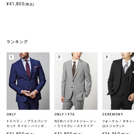
¥41,800
(税込)
ランキング
1
2
3
ONLY
ONLY 1976
CEREMONY
トラベラー / プラスパンツ
NEWハイライトジャージー
フォーマル / タキシ
セット ネイビーヘリンボー
/ ライトグレーストライプ
ロスジャケット
ン
¥41,800
¥41,800
¥36,960