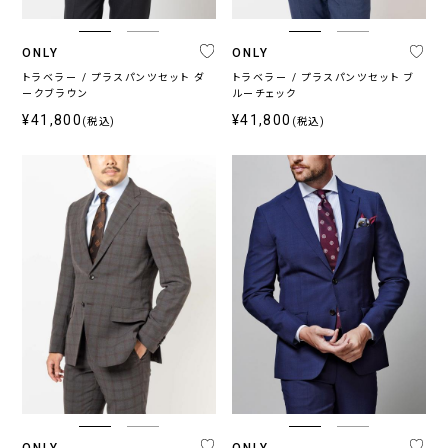
ネ
グ
ブ
ブ
ホ
そ
イ
レ
ラ
ラ
ワ
の
ONLY
ONLY
ビ
ー
ウ
ッ
イ
他
ー・
系
ン・
ク
ト
トラベラー / プラスパンツセット ダ
トラベラー / プラスパンツセット ブ
ークブラウン
ブ
ベ
ルーチェック
ル
ー
¥41,800
¥41,800
(税込)
(税込)
ー
ジ
系
ュ
系
柄
無
柄
ス
チ
小
そ
地
無
ト
ェ
紋,
の
地
ラ
ッ
ペ
他
イ
ク
イ
プ
ズ
リ
ー
ONLY
ONLY