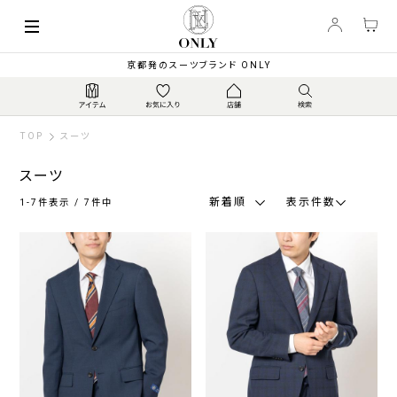
索
キーワード
絞
京都発のスーツブランド ONLY
り
込
み
TOP
スーツ
スーツ
新着順
表示件数
1-7件表示 / 7件中
カ
テ
ゴ
リ
ジ
ス
ウ
ト
ャ
ト
ォ
ラ
ー
レ
ッ
ベ