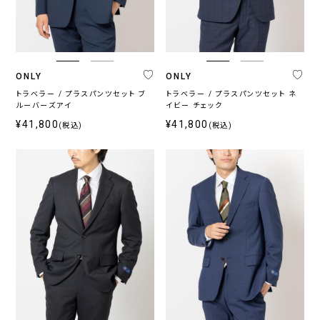
ジ
ッ
シ
ラ
ー
チ
ャ
ー
ブ
ル
ONLY
ONLY
トラベラー / プラスパンツセット ブ
トラベラー / プラスパンツセット ネ
ルーバーズアイ
イビー チェック
シ
ー
¥41,800
¥41,800
(税込)
(税込)
ズ
ン
通
春
秋
年
夏
冬
向
向
向
け
け
け
カ
ラ
ー