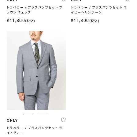
トラベラー / プラスパンツセット ブ
トラベラー / プラスパンツセット ネ
ブ
ラウン チェック
イビーヘリンボーン
ラ
¥41,800
¥41,800
(税込)
(税込)
ン
ド
ONLY
ONLY
ONLY
ONLY
CEREMONY
PREMIO
1976
GREEN
プ
ラ
イ
ス
〜
ONLY
トラベラー / プラスパンツセット ラ
イトグレー